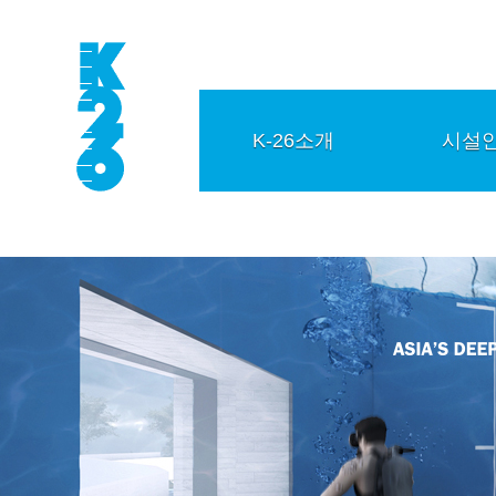
K-26소개
시설