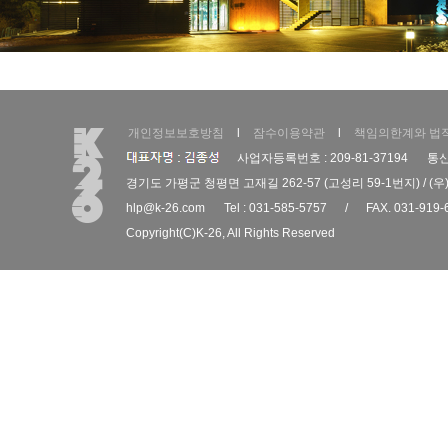
개인정보보호방침
l
잠수이용약관
l
책임의한계와 법
사업자등록번호 : 209-81-37194
통신
경기도 가평군 청평면 고재길 262-57 (고성리 59-1번지) / (우)
hlp@k-26.com
Tel : 031-585-5757
/
FAX. 031-919-
Copyright(C)
K-26
, All Rights Reserved