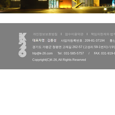
개인정보보호방침
l
잠수이용약관
l
책임의한계와 법
사업자등록번호 : 209-81-37194
통신
경기도 가평군 청평면 고재길 262-57 (고성리 59-1번지) / (우)
hlp@k-26.com
Tel : 031-585-5757
/
FAX. 031-919-
Copyright(C)
K-26
, All Rights Reserved