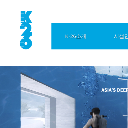
K-26소개
시설