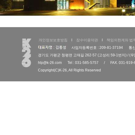
개인정보보호방침
l
잠수이용약관
l
책임의한계와 법
사업자등록번호 : 209-81-37194
통신
경기도 가평군 청평면 고재길 262-57 (고성리 59-1번지) / (우)
hlp@k-26.com
Tel : 031-585-5757
/
FAX. 031-919-
Copyright(C)
K-26
, All Rights Reserved