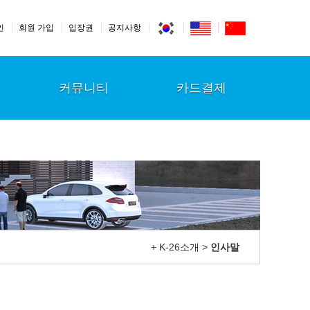
인
회원 가입
입장권
공지사항
커뮤니티
카드결제
+ K-26소개 >
인사말