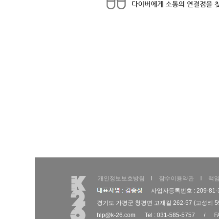
개인정보보호방침
l
잠수이용약관
l
책
사업자등록번호 : 209-81-
경기도 가평군 청평면 고재길 262-57 (고성리 59-1
hlp@k-26.com
Tel : 031-585-5757
/
F