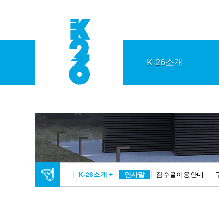
K-26소개
K-26소개 +
인사말
잠수풀이용안내