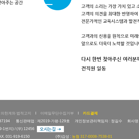
임의한계와 법적고지
l
이메일무단수집거부
l
카드결제
37194
통신판매업 : 제2019-가평-129호
개인정보관리책임자 : 정길수
회사명 
번지) / (우) 12456
AX. 031-919-6150
(주)감성 :
농협 317-0008-7538-01