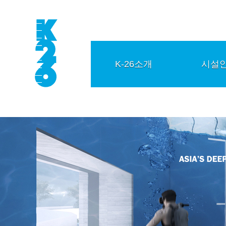
K-26소개
시설