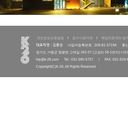
개인정보보호방침
l
잠수이용약관
l
책임의한계와 법
사업자등록번호 : 209-81-37194
통신
경기도 가평군 청평면 고재길 262-57 (고성리 59-1번지) / (우)
hlp@k-26.com
Tel : 031-585-5757
/
FAX. 031-919-
Copyright(C)
K-26
, All Rights Reserved